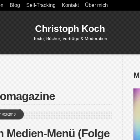
on
Blog
Self-Tracking
Kontakt
Über mich
Christoph Koch
Texte, Bücher, Vorträge & Moderation
M
tomagazine
1/03/2013
n Medien-Menü (Folge