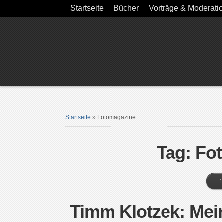
Startseite
Bücher
Vorträge & Moderati
Startseite
»
Fotomagazine
Tag: Fo
1
Timm Klotzek: Mei