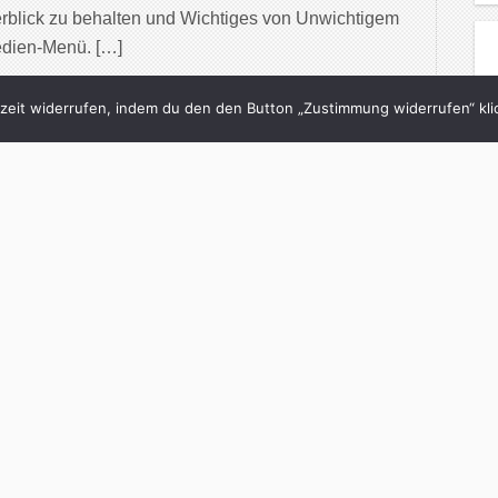
rblick zu behalten und Wichtiges von Unwichtigem
edien-Menü. […]
inue Reading
eit widerrufen, indem du den den Button „Zustimmung widerrufen“ klic