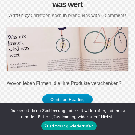
was wert
Written by
Christoph Koch
in
brand eins
with
0 Comments
Wovon leben Firmen, die ihre Produkte verschenken?
Continue Reading
Du kannst deine Zustimmung jederzeit widerrufen, indem du
den den Button „Zustimmung widerrufen“ klickst.
Zustimmung wiederrufen