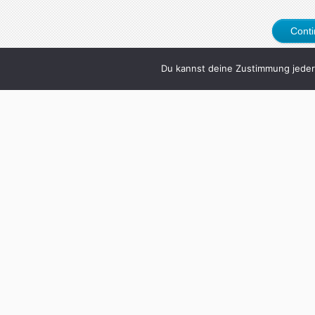
Cont
Du kannst deine Zustimmung jederz
1
Testverfahren: W
„Frankenstein
Written by
Christoph K
Experimente am Menschen haben Filmemacher 
Geschichten in Filmen, die sich beispielsw
Frankenstein von James Whale (1931) Darum 
setzen aus den Körperteilen Verstorbener ei