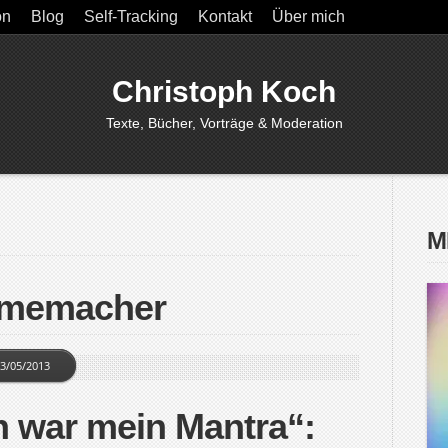
on
Blog
Self-Tracking
Kontakt
Über mich
Christoph Koch
Texte, Bücher, Vorträge & Moderation
M
ilmemacher
3/05/2013
n war mein Mantra“: