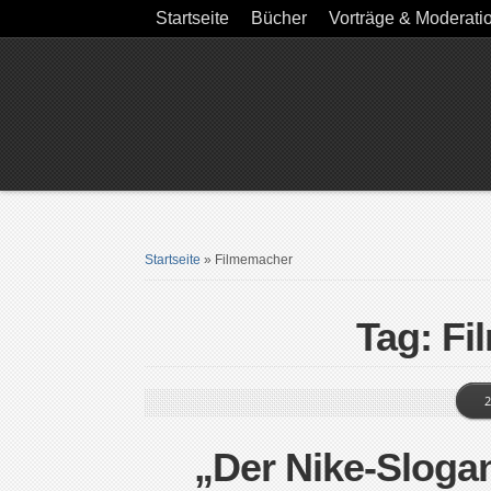
Startseite
Bücher
Vorträge & Moderati
Startseite
»
Filmemacher
Tag: F
2
„Der Nike-Sloga