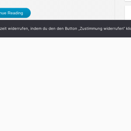
inue Reading
eit widerrufen, indem du den den Button „Zustimmung widerrufen“ klic
7/04/2008
ie realistisch sind
“ und „Gattaca“?
och
in
Fluter
with
0 Comments
immer fasziniert. Wie realistisch sind die
eise mit Gentechnik auseinandersetzen?
geht’s: Dr. Frankenstein und sein Assistent
n neues Wesen zusammen, das sie mit Elektrizität