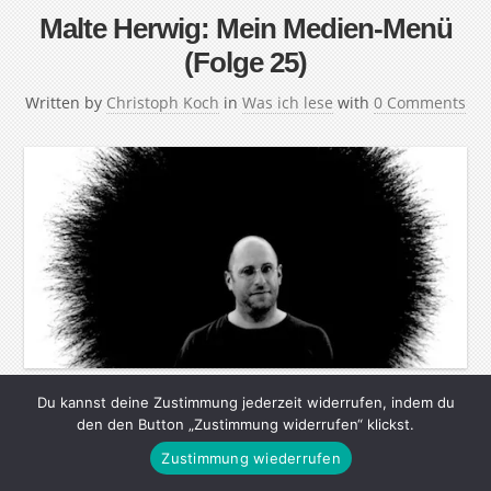
Malte Herwig: Mein Medien-Menü
(Folge 25)
Written by
Christoph Koch
in
Was ich lese
with
0 Comments
Du kannst deine Zustimmung jederzeit widerrufen, indem du
In der Reihe “Mein Medien-Menü” stellen interessante
den den Button „Zustimmung widerrufen“ klickst.
Menschen ihre Lese-, Seh- und Hörgewohnheiten vor.
Zustimmung wiederrufen
Ihre Lieblingsautoren, die wichtigsten Webseiten, tollsten