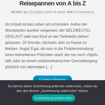
Reisepannen von A bis Z
Written by
Christoph Koch
in
Neon
with
0 Comments
Im Urlaub ist das Leben am schönsten. Außer die
Wurststullen wurden vergessen, der GELDBEUTEL
GEKLAUT oder das Kind an der Tankstelle stehen
gelassen. 26 Gründe, nächstes Jahr zu Hause zu
bleiben. Angst: Egal, ob man in die Pistolenmündung
eines betrunkenen Polizisten starrt, der nur noch »Njet!«
lallt, oder an einem südamerikanischen Grenzübergang
plötzlich von stämmigen […]
Continue Reading
Du kannst deine Zustimmung jederzeit widerrufen, indem du
den den Button „Zustimmung widerrufen“ klickst.
Zustimmung wiederrufen