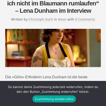
ich nicht im Blaumann rumlaufen“
– Lena Dunham im Interview
Written by
Christoph Koch
in
Neon
with
0 Comments
Die »Girls«-Erfinderin Lena Dunham ist die beste
Freundin einer ganzen Generation. Im Interview verrät
Du kannst deine Zustimmung jederzeit widerrufen, indem du
sie, warum sie ihr Schamgefühl aktiv bekämpft und ob
den den Button „Zustimmung widerrufen“ klickst.
sie bald eine TV-Serie »Boys« drehen wird. Lena
Zustimmung wiederrufen
Dunham ist total normal. Das ist das Besondere an ihr.