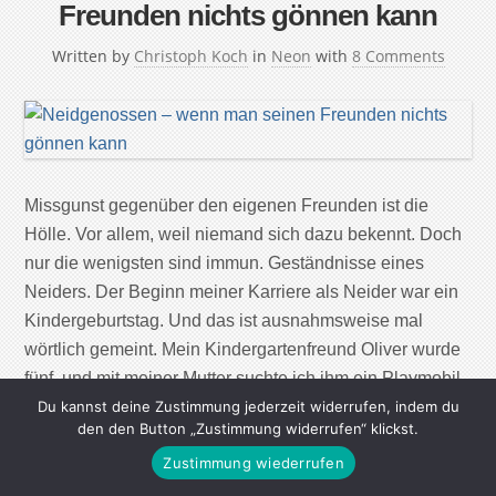
Freunden nichts gönnen kann
Written by
Christoph Koch
in
Neon
with
8 Comments
Missgunst gegenüber den eigenen Freunden ist die
Hölle. Vor allem, weil niemand sich dazu bekennt. Doch
nur die wenigsten sind immun. Geständnisse eines
Neiders. Der Beginn meiner Karriere als Neider war ein
Kindergeburtstag. Und das ist ausnahmsweise mal
wörtlich gemeint. Mein Kindergartenfreund Oliver wurde
fünf, und mit meiner Mutter suchte ich ihm ein Playmobil-
Set mit […]
Du kannst deine Zustimmung jederzeit widerrufen, indem du
den den Button „Zustimmung widerrufen“ klickst.
Zustimmung wiederrufen
Continue Reading