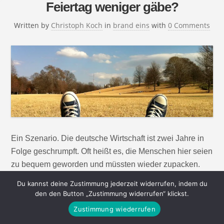
Feiertag weniger gäbe?
Written by
Christoph Koch
in
brand eins
with
0 Comments
Ein Szenario. Die deutsche Wirtschaft ist zwei Jahre in
Folge geschrumpft. Oft heißt es, die Menschen hier seien
zu bequem geworden und müssten wieder zupacken.
Manche Ökonomen fordern, einen Feiertag zu streichen.
Du kannst deine Zustimmung jederzeit widerrufen, indem du
Was wäre, wenn die Deutschen auf einen arbeitsfreien
den den Button „Zustimmung widerrufen“ klickst.
Tag verzichteten? Neun bundesweite Feiertage gibt es
Zustimmung wiederrufen
hierzulande. Weitere kommen hinzu, je nach