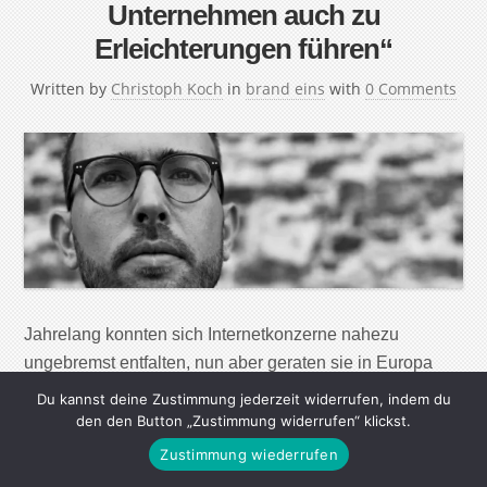
Unternehmen auch zu
Erleichterungen führen“
Written by
Christoph Koch
in
brand eins
with
0 Comments
Jahrelang konnten sich Internetkonzerne nahezu
ungebremst entfalten, nun aber geraten sie in Europa
und in den USA stärker ins Visier von
Du kannst deine Zustimmung jederzeit widerrufen, indem du
Aufsichtsbehörden. Doch wem nutzt eine stärkere
den den Button „Zustimmung widerrufen“ klickst.
Regulierung, und wie gestaltet man sie fair?Ein
Zustimmung wiederrufen
Gespräch mit Anselm Rodenhausen, der für die