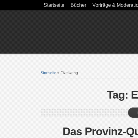
Startseite
Bücher
Vorträge & Moderati
Startseite
»
Etzelwang
Tag: 
1
Das Provinz-Qu