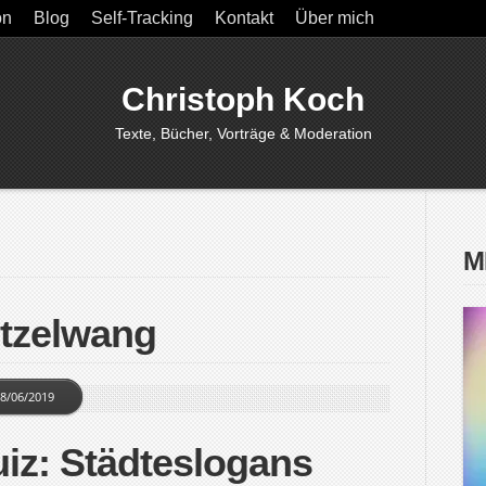
on
Blog
Self-Tracking
Kontakt
Über mich
Christoph Koch
Texte, Bücher, Vorträge & Moderation
M
Etzelwang
8/06/2019
iz: Städteslogans