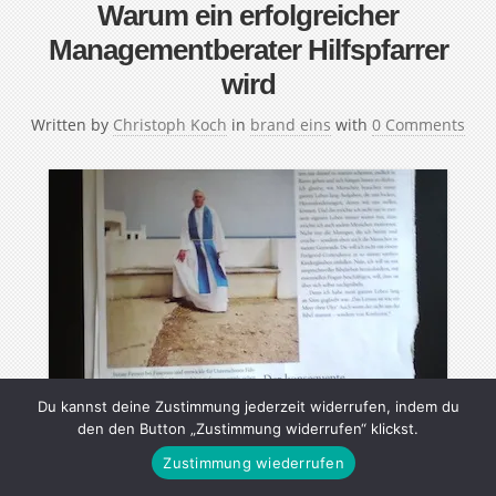
Warum ein erfolgreicher
Managementberater Hilfspfarrer
wird
Written by
Christoph Koch
in
brand eins
with
0 Comments
Du kannst deine Zustimmung jederzeit widerrufen, indem du
den den Button „Zustimmung widerrufen“ klickst.
Zustimmung wiederrufen
Eckart Flöther war Wirtschaftsjournalist und