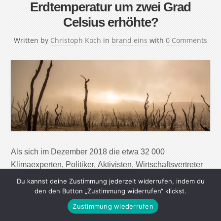
Erdtemperatur um zwei Grad
Celsius erhöhte?
Written by
Christoph Koch
in
brand eins
with
0 Comments
Als sich im Dezember 2018 die etwa 32 000
Klimaexperten, Politiker, Aktivisten, Wirtschaftsvertreter
und Journalisten nach 14 Tagen hitziger Debatten im
Du kannst deine Zustimmung jederzeit widerrufen, indem du
polnischen Kattowitz trennten, lautete ihr Fazit: 2 Grad.
den den Button „Zustimmung widerrufen“ klickst.
Auf 2 Grad Celsius, verglichen mit dem vorindustriellen
Zustimmung wiederrufen
Niveau, müsse der Anstieg der globalen Temperatur im