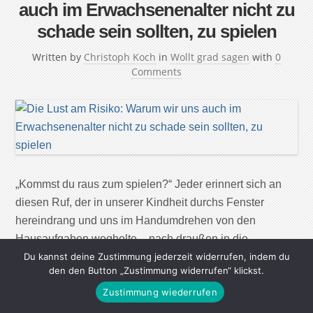
auch im Erwachsenenalter nicht zu
schade sein sollten, zu spielen
Written by
Christoph Koch
in
Wollt grad sagen
with
0
Comments
„Kommst du raus zum spielen?“ Jeder erinnert sich an
diesen Ruf, der in unserer Kindheit durchs Fenster
hereindrang und uns im Handumdrehen von den
Hausaufgaben wegholte – nach draußen in die
aufregendere Welt des Spiels. Egal, ob es hart
Du kannst deine Zustimmung jederzeit widerrufen, indem du
den den Button „Zustimmung widerrufen“ klickst.
umkämpfte Fußballpartien waren, „Räuber und
Zustimmung wiederrufen
Gendarm“ oder das Errichten möglichst großer
Sandburgen – der Nachmittag verging […]