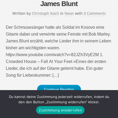
James Blunt
Written by
Christoph Koch
in
Neon
with
0 Comments
Der Schmusesänger hatte als Soldat im Kosovo eine
Gitarre dabei und verwirrte seine Feinde mit Bob Marley.
James Blunt erzählt, welche Lieder ihm in seinem Leben
bisher am wichtigsten waren.
httpv://www.youtube.com/watch?v=82JZh3VyE2M 1.
Crowded House – Fall At Your Feet »Eines der ersten
Lieder, die ich auf der Gitarre gelernt habe. Ein guter
Song für Liebeskummer: […]
Continue Reading
Du kannst deine Zustimmung jederzeit widerrufen, indem du
den den Button „Zustimmung widerrufen“ klickst.
Zustimmung wiederrufen