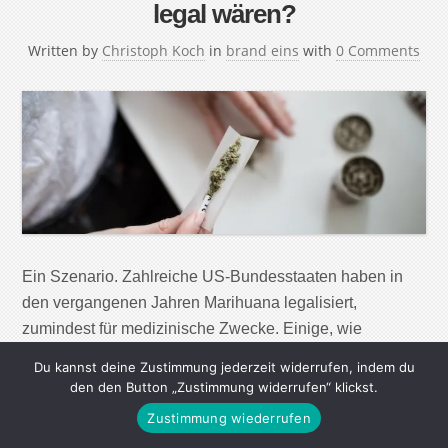
legal wären?
Written by
Christoph Koch
in
brand eins
with
0 Comments
Ein Szenario. Zahlreiche US-Bundesstaaten haben in
den vergangenen Jahren Marihuana legalisiert,
zumindest für medizinische Zwecke. Einige, wie
Colorado, Oregon und Kalifornien, erlauben den
Du kannst deine Zustimmung jederzeit widerrufen, indem du
Cannabiskonsum inzwischen auch zu „rekreativen
den den Button „Zustimmung widerrufen“ klickst.
Zwecken“, also zum Vergnügen. Auch in Deutschland
Zustimmung wiederrufen
wird verstärkt über die Freigabe von Marihuana