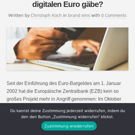
digitalen Euro gäbe?
Written by
Christoph Koch
in
brand eins
with
0 Comments
Seit der Einführung des Euro-Bargeldes am 1. Januar
2002 hat die Europäische Zentralbank (EZB) kein so
großes Projekt mehr in Angriff genommen: Im Oktober
2023 soll die Entscheidung fallen, ob bis 2026 ein
Du kannst deine Zustimmung jederzeit widerrufen, indem du
digitaler Euro eingeführt wird. Der E-Euro wäre eine
den den Button „Zustimmung widerrufen“ klickst.
sogenannte Central Bank Digital Currency (CBDC), also
Zustimmung wiederrufen
eine digitale Zentralbankwährung. Was wäre, wenn