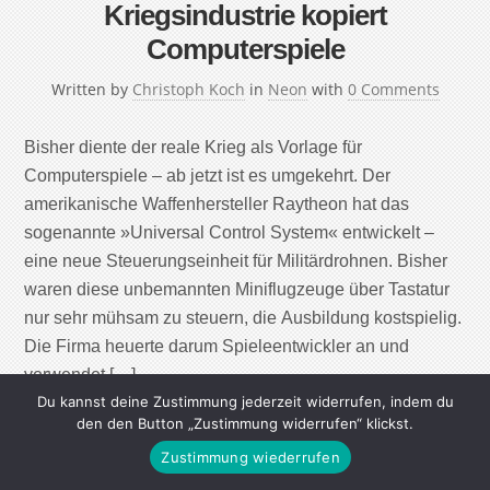
Kriegsindustrie kopiert
Computerspiele
Written by
Christoph Koch
in
Neon
with
0 Comments
Bisher diente der reale Krieg als Vorlage für
Computerspiele – ab jetzt ist es umgekehrt. Der
amerikanische Waffenhersteller Raytheon hat das
sogenannte »Universal Control System« entwickelt –
eine neue Steuerungseinheit für Militärdrohnen. Bisher
waren diese unbemannten Miniflugzeuge über Tastatur
nur sehr mühsam zu steuern, die Ausbildung kostspielig.
Die Firma heuerte darum Spieleentwickler an und
verwendet […]
Du kannst deine Zustimmung jederzeit widerrufen, indem du
den den Button „Zustimmung widerrufen“ klickst.
Continue Reading
Zustimmung wiederrufen