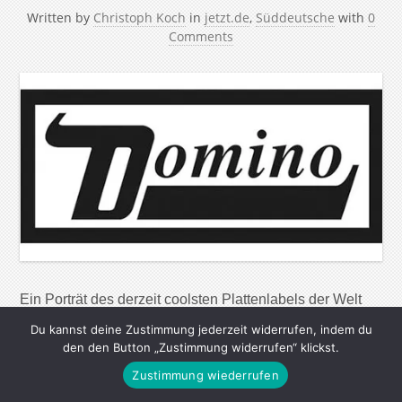
Written by
Christoph Koch
in
jetzt.de
,
Süddeutsche
with
0
Comments
Ein Porträt des derzeit coolsten Plattenlabels der Welt
„Wir haben gerade eine Band aus Glasgow namens
Du kannst deine Zustimmung jederzeit widerrufen, indem du
Franz Ferdinand unter Vertrag genommen: Sie haben
den den Button „Zustimmung widerrufen“ klickst.
tolle Songs und sind sehr bunt und frisch, deshalb setze
Zustimmung wiederrufen
ich große Hoffnungen in sie“. So spricht jemand, der