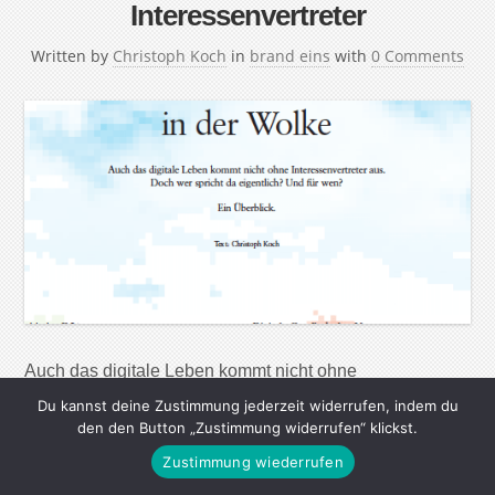
Interessenvertreter
Written by
Christoph Koch
in
brand eins
with
0 Comments
Auch das digitale Leben kommt nicht ohne
Interessenvertreter aus. Doch wer spricht da eigentlich?
Du kannst deine Zustimmung jederzeit widerrufen, indem du
Und für wen? Ein Überblick. Initiative D21 Der
den den Button „Zustimmung widerrufen“ klickst.
Dinosaurier unter den digitalen Interessenvertretungen.
Zustimmung wiederrufen
1999 vom damaligen Bundeskanzler Gerhard Schröder