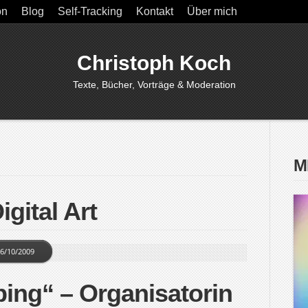
on
Blog
Self-Tracking
Kontakt
Über mich
Christoph Koch
Texte, Bücher, Vorträge & Moderation
M
igital Art
6/10/2009
ing“ – Organisatorin