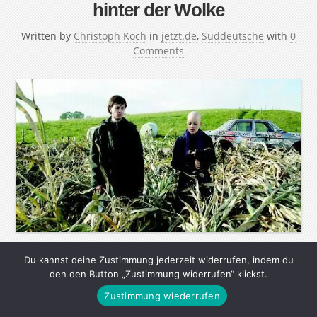
hinter der Wolke
Written by
Christoph Koch
in
jetzt.de
,
Süddeutsche
with
0
Comments
Du kannst deine Zustimmung jederzeit widerrufen, indem du
Kinderbuchautorin Gudrun Pausewang warnt vor den
den den Button „Zustimmung widerrufen“ klickst.
Gefahren der Atomkraft Ihr Antiatomkraft-Buch „Die
Zustimmung wiederrufen
Wolke“ (1987) verkaufte sich millionenfach und wurde in