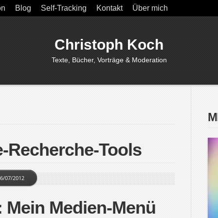
on
Blog
Self-Tracking
Kontakt
Über mich
Christoph Koch
Texte, Bücher, Vorträge & Moderation
M
e-Recherche-Tools
6/07/2012
: Mein Medien-Menü