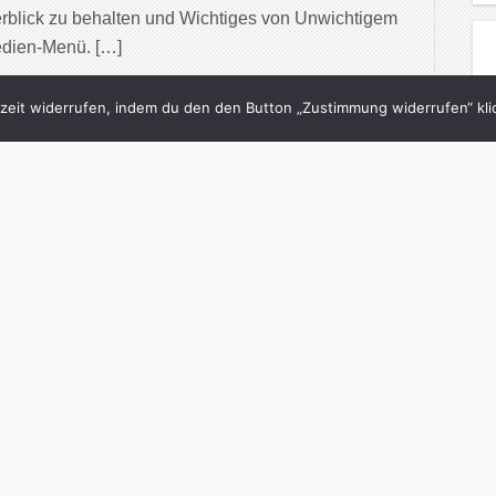
rblick zu behalten und Wichtiges von Unwichtigem
edien-Menü. […]
inue Reading
eit widerrufen, indem du den den Button „Zustimmung widerrufen“ klic