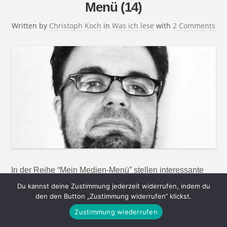
Menü (14)
Written by
Christoph Koch
in
Was ich lese
with
2 Comments
In der Reihe “Mein Medien-Menü” stellen interessante
Menschen ihre Lese-, Seh- und Hörgewohnheiten vor.
Du kannst deine Zustimmung jederzeit widerrufen, indem du
Ihre Lieblingsautoren, die wichtigsten Webseiten, tollsten
den den Button „Zustimmung widerrufen“ klickst.
Magazine, Zeitungen und Radiosendungen – aber auch
Zustimmung wiederrufen
nützliche Apps und Werkzeuge, um in der immer