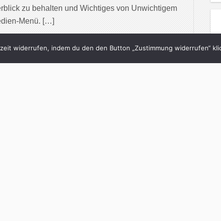
rblick zu behalten und Wichtiges von Unwichtigem
edien-Menü. […]
inue Reading
eit widerrufen, indem du den den Button „Zustimmung widerrufen“ klic