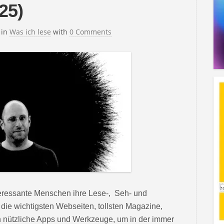
25)
in
Was ich lese
with
0 Comments
teressante Menschen ihre Lese-, Seh- und
 die wichtigsten Webseiten, tollsten Magazine,
 nützliche Apps und Werkzeuge, um in der immer