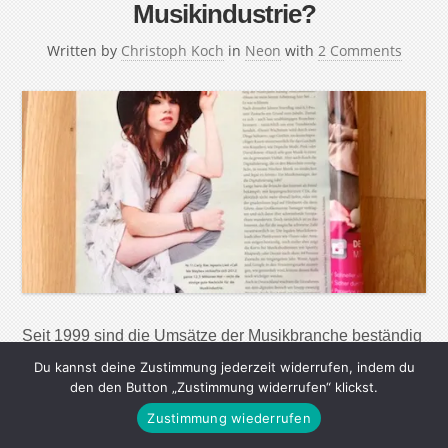
Musikindustrie?
Written by
Christoph Koch
in
Neon
with
2 Comments
Seit 1999 sind die Umsätze der Musikbranche beständig
gefallen. Jetzt geht es zum ersten Mal wieder aufwärts.
Du kannst deine Zustimmung jederzeit widerrufen, indem du
Ist die Krise der Plattenfirmen überwunden? Philip
den den Button „Zustimmung widerrufen“ klickst.
Ginthör, CEO von Sony Music in Deutschland, Österreich
Zustimmung wiederrufen
und der Schweiz, freute sich »wahnsinnig«, als er zum