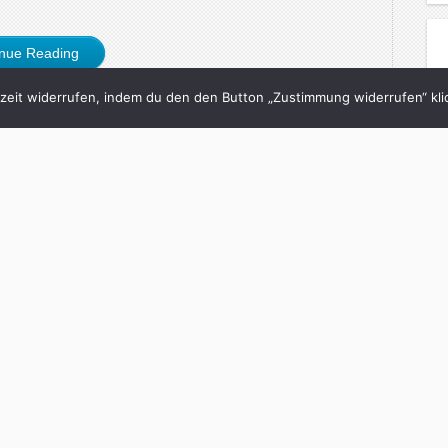
inue Reading
eit widerrufen, indem du den den Button „Zustimmung widerrufen“ klic
7/07/2009
och Single … 2 x 25
dere Reißaus nehmen
och
in
Neon
with
5 Comments
und findest? Warum sich keine Frau in dich
m dieser 25 Single-Gründe. Nur für Frauen In deinem
: »Menschen beobachten und Flohmärkte.« Du hast