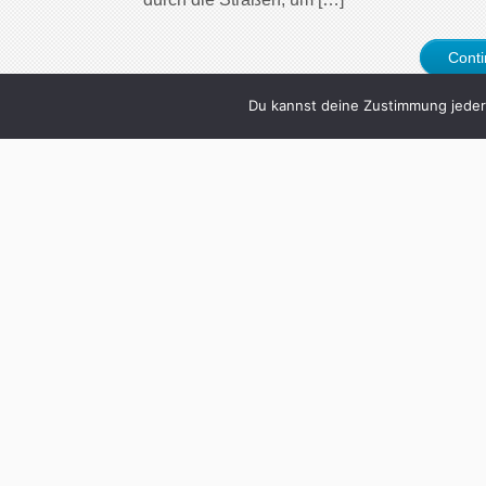
Cont
Du kannst deine Zustimmung jederz
2
Darum bist du n
Gründe warum an
Written by
Christoph K
Du fragst dich, warum du einfach keinen Fre
verlieben will? Vielleicht liegt’s ja an eine
Onlineprofil hast du als Hobbys angegeben