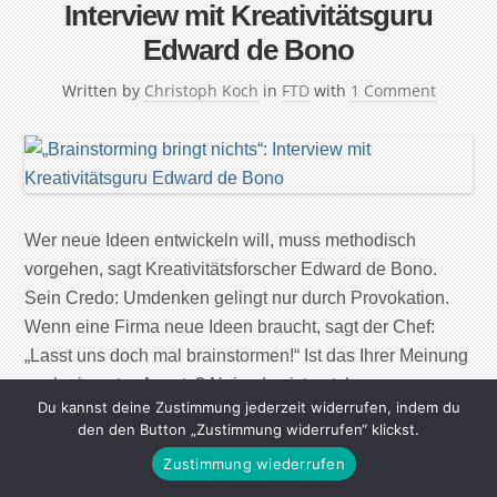
Interview mit Kreativitätsguru
Edward de Bono
Written by
Christoph Koch
in
FTD
with
1 Comment
Wer neue Ideen entwickeln will, muss methodisch
vorgehen, sagt Kreativitätsforscher Edward de Bono.
Sein Credo: Umdenken gelingt nur durch Provokation.
Wenn eine Firma neue Ideen braucht, sagt der Chef:
„Lasst uns doch mal brainstormen!“ Ist das Ihrer Meinung
nach ein guter Ansatz? Nein, das ist nutzlos.
Du kannst deine Zustimmung jederzeit widerrufen, indem du
„Brainstorming“ bedeutet nur, dass jeder ohne
den den Button „Zustimmung widerrufen“ klickst.
Einschränkung sagen kann, […]
Zustimmung wiederrufen