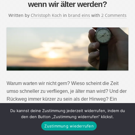
wenn wir älter werden?
Written by
Christoph Koch
in
brand eins
with
2 Comments
Warum warten wir nicht gern? Wieso scheint die Zeit
umso schneller zu verfliegen, je älter man wird? Und der
Rückweg immer kürzer zu sein als der Hinweg? Ein
Gespräch mit der Psychologin Isabell Winkler. Frau
Du kannst deine Zustimmung jederzeit widerrufen, indem du
Winkler, haben wir Menschen ein natürliches Gespür für
den den Button „Zustimmung widerrufen“ klickst.
Zeit? Und was ist Zeit an sich? Die Wahrnehmung von
Zustimmung wiederrufen
Zeitdauern ist […]