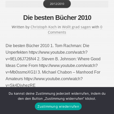
20/12/2010
Die besten Bücher 2010
Written by
Christoph Koch
in
Wollt grad sagen
with
0
Comments
Die besten Bücher 2010 1. Tom Rachman: Die
Unperfekten httpv://www.youtube.com/watch?
v=9EL06J726N4 2. Steven B. Johnson: Where Good
Ideas Come From httpv://www.youtube.com/watch?
v=Mb0ssmoXG1I 3. Michael Chabon – Manhood For
Amateurs httpv://www.youtube.com/watch?
v=Sk4DjyhezRE
Du kannst deine Zustimmung jederzeit widerrufen, indem du
den den Button „Zustimmung widerrufen“ klickst.
Continue Reading
Zustimmung wiederrufen