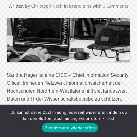
Written by
Christoph Koch
in
brand eins
with
0 Comments
Sandra Heger ist eine CISO – Chief Information Security
Officer. Im neuen Netzwerk Informationssicherheit der
Hochschulen Nordrhein-Westfalens hilft sie, landesweit
Daten und IT der Wissenschaftsbetriebe zu schützen.
Zuvor verantwortlich an der Hochschule Ruhr West hat
Du kannst deine Zustimmung jederzeit widerrufen, indem du
sie erfahren, wie wichtig das ist: Anfang 2023 konnten
den den Button „Zustimmung widerrufen“ klickst.
sie und ihr Team einen schweren Hackerangriff
Zustimmung wiederrufen
abwehren. Als ich einen […]