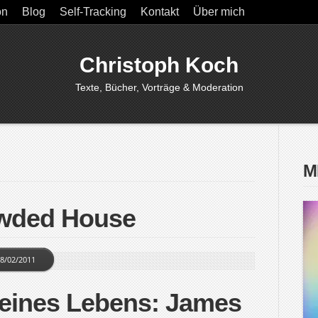
on
Blog
Self-Tracking
Kontakt
Über mich
Christoph Koch
Texte, Bücher, Vorträge & Moderation
M
owded House
8/02/2011
eines Lebens: James