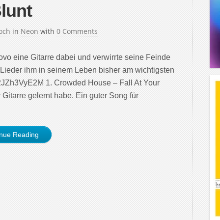
lunt
och
in
Neon
with
0 Comments
vo eine Gitarre dabei und verwirrte seine Feinde
 Lieder ihm in seinem Leben bisher am wichtigsten
2JZh3VyE2M 1. Crowded House – Fall At Your
r Gitarre gelernt habe. Ein guter Song für
inue Reading