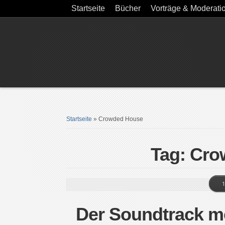
Startseite
Bücher
Vorträge & Moderati
Startseite
»
Crowded House
Tag: Cr
1
Der Soundtrack m