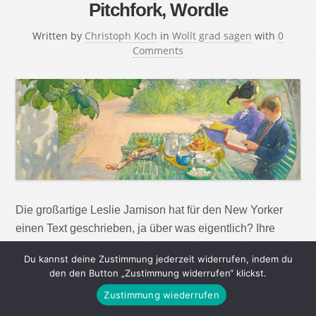
Pitchfork, Wordle
Written by
Christoph Koch
in
Wollt grad sagen
with
0
Comments
Die großartige Leslie Jamison hat für den New Yorker
einen Text geschrieben, ja über was eigentlich? Ihre
Tochter. Ihre Ehe. Ihre Buchtour mit frisch geborener
Du kannst deine Zustimmung jederzeit widerrufen, indem du
Tochter und der eigenen Mutter. Die Wohnung, in die sie
den den Button „Zustimmung widerrufen“ klickst.
nach der Scheidung mit dem Baby zieht. Die Scheidung
Zustimmung wiederrufen
ihrer Eltern. Über ihre Liebe zu C und wie sie ihr […]