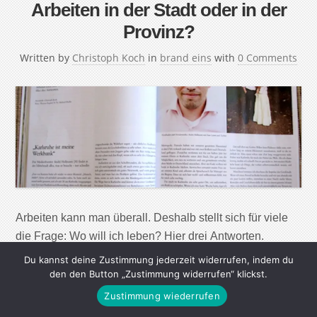
Arbeiten in der Stadt oder in der
Provinz?
Written by
Christoph Koch
in
brand eins
with
0 Comments
Arbeiten kann man überall. Deshalb stellt sich für viele
die Frage: Wo will ich leben? Hier drei Antworten.
„Karlsruhe ist meine Werkbank“ Der Medienberater
Du kannst deine Zustimmung jederzeit widerrufen, indem du
André Hellmann (30) findet in der Mittelstadt alles, was
den den Button „Zustimmung widerrufen“ klickst.
er braucht – nur schneller „Erst vor Kurzem hatte ich
Zustimmung wiederrufen
wieder so einen Moment: „Mensch, Helle!“, hörte ich