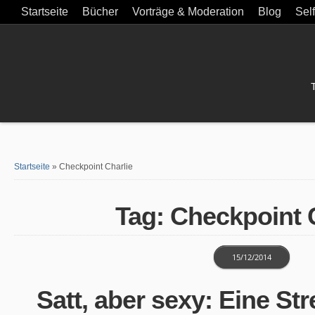
Startseite
Bücher
Vorträge & Moderation
Blog
Sel
Startseite
»
Checkpoint Charlie
Tag: Checkpoint 
15/12/2014
Satt, aber sexy: Eine St