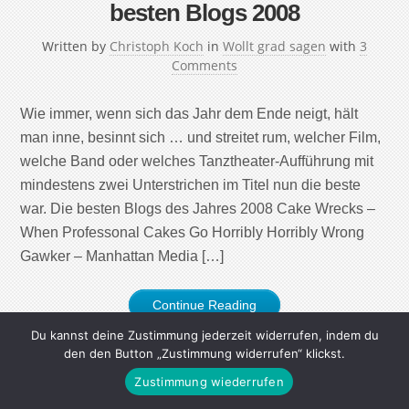
besten Blogs 2008
Written by
Christoph Koch
in
Wollt grad sagen
with
3
Comments
Wie immer, wenn sich das Jahr dem Ende neigt, hält
man inne, besinnt sich … und streitet rum, welcher Film,
welche Band oder welches Tanztheater-Aufführung mit
mindestens zwei Unterstrichen im Titel nun die beste
war. Die besten Blogs des Jahres 2008 Cake Wrecks –
When Professonal Cakes Go Horribly Horribly Wrong
Gawker – Manhattan Media […]
Continue Reading
Du kannst deine Zustimmung jederzeit widerrufen, indem du
den den Button „Zustimmung widerrufen“ klickst.
Zustimmung wiederrufen