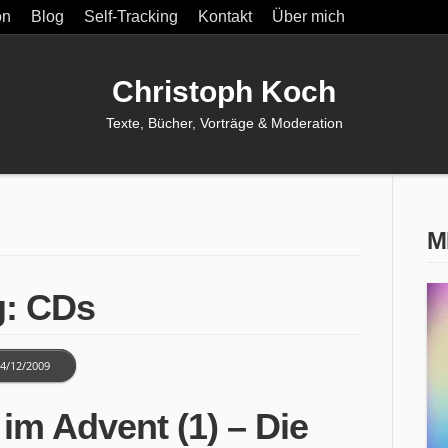
on
Blog
Self-Tracking
Kontakt
Über mich
Christoph Koch
Texte, Bücher, Vorträge & Moderation
M
g: CDs
4/12/2009
im Advent (1) – Die