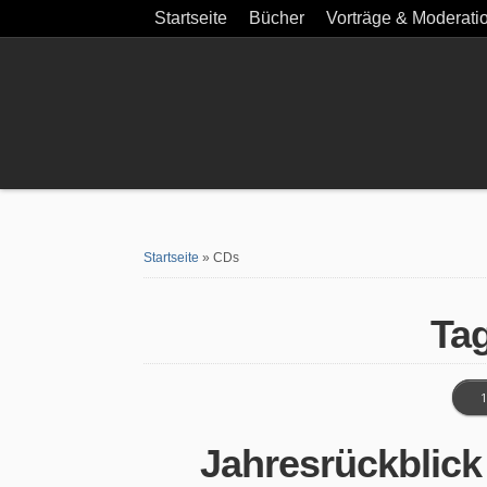
Startseite
Bücher
Vorträge & Moderati
Startseite
»
CDs
Ta
1
Jahresrückblick 