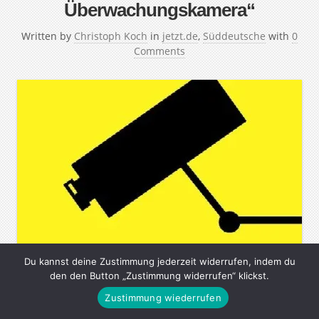
Überwachungskamera“
Written by
Christoph Koch
in
jetzt.de
,
Süddeutsche
with
0
Comments
Du kannst deine Zustimmung jederzeit widerrufen, indem du
den den Button „Zustimmung widerrufen“ klickst.
Richard Archer, Sänger der britischen Band Hard-Fi,
Zustimmung wiederrufen
glaubt nicht, das Monitore Verbrechen verhindern
können. Ein Interview über staatliche Kontrolle und die