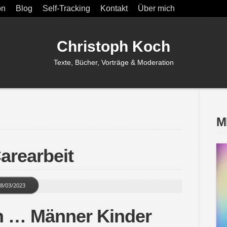
on
Blog
Self-Tracking
Kontakt
Über mich
Christoph Koch
Texte, Bücher, Vorträge & Moderation
M
arearbeit
8/03/2023
n … Männer Kinder