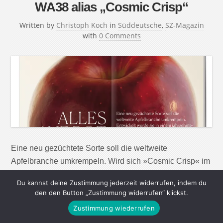
WA38 alias „Cosmic Crisp“
Written by
Christoph Koch
in
Süddeutsche
,
SZ-Magazin
with
0 Comments
Eine neu gezüchtete Sorte soll die ­weltweite
Apfelbranche um­krempeln. Wird sich »Cosmic Crisp« im
­Supermarkt behaupten?
Du kannst deine Zustimmung jederzeit widerrufen, indem du
den den Button „Zustimmung widerrufen“ klickst.
Continue Reading
Zustimmung wiederrufen