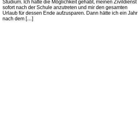
Studium. Ich hatte die Möglichkeit gehabt, meinen Zivildienst
sofort nach der Schule anzutreten und mir den gesamten
Urlaub für dessen Ende aufzusparen. Dann hätte ich ein Jahr
nach dem […]
Continue Reading
Das perfekte Wochenende:
Vierwaldstädter See
Written by
Christoph Koch
on
06/07/2006
in
SZ-Magazin
with
1 Comment
Wellness, Käseräder und brasilianische WM-Vorbereitung
Früher wohnte ich mit Till in einer WG, vier Jahre ist das her,
inzwischen sehen wir uns nicht mehr so oft. Als er mir am
Telefon erzählt, dass er vielleicht ein Jobangebot in Brasilien
annehmen will, höre ich an seiner Stimme, wie er hadert.
Warum das nicht in Ruhe, von […]
Continue Reading
MEINE BÜCHER