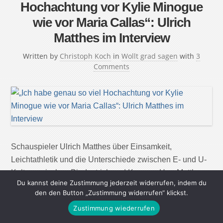
Hochachtung vor Kylie Minogue
wie vor Maria Callas“: Ulrich
Matthes im Interview
Written by
Christoph Koch
in
Wollt grad sagen
with
3
Comments
Schauspieler Ulrich Matthes über Einsamkeit,
Leichtathletik und die Unterschiede zwischen E- und U-
Kultur, zwischen Bindestrich und Komma. Herr Matthes,
Du kannst deine Zustimmung jederzeit widerrufen, indem du
wie spielt man einen Bindestrich? Indem man eine
den den Button „Zustimmung widerrufen“ klickst.
Pause macht. Atem holt. Indem man Fantasieräume lässt
Zustimmung wiederrufen
und dem Zuschauer die Möglichkeit gibt, selbst