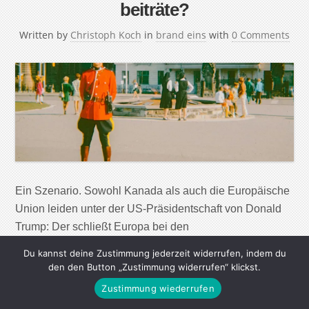
beiträte?
Written by
Christoph Koch
in
brand eins
with
0 Comments
Ein Szenario. Sowohl Kanada als auch die Europäische
Union leiden unter der US-Präsidentschaft von Donald
Trump: Der schließt Europa bei den
Friedensverhandlungen zwischen Russland und der
Du kannst deine Zustimmung jederzeit widerrufen, indem du
Ukraine weitgehend aus. Kanada wiederum bezeichnete
den den Button „Zustimmung widerrufen“ klickst.
er schon als „51. Staat“ der USA. Beide überzieht seine
Zustimmung wiederrufen
Regierung mit Strafzöllen. Was wäre also, wenn sie sich