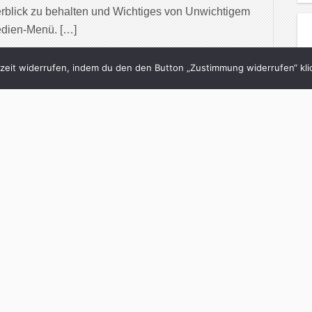
rblick zu behalten und Wichtiges von Unwichtigem
edien-Menü. […]
inue Reading
eit widerrufen, indem du den den Button „Zustimmung widerrufen“ klic