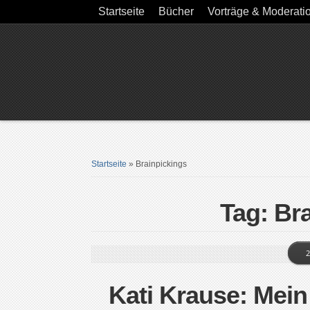
Startseite
Bücher
Vorträge & Moderati
Startseite
»
Brainpickings
Tag: Br
2
Kati Krause: Mei