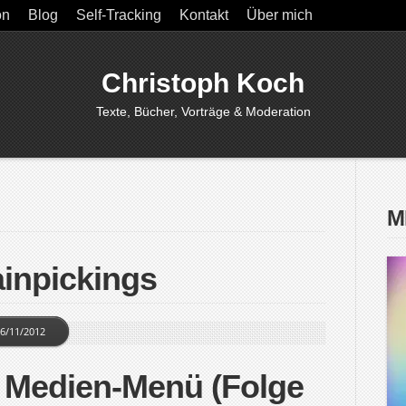
on
Blog
Self-Tracking
Kontakt
Über mich
Christoph Koch
Texte, Bücher, Vorträge & Moderation
M
ainpickings
6/11/2012
n Medien-Menü (Folge