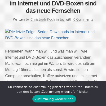
im Internet und DVD-Boxen sind
das neue Fernsehen
Written by
Christoph Koch
in
taz
with
0 Comments
Fernsehen, wann man will und was man will: wie
Internet und DVD-Boxen das Zuschauen verändern
Malte war noch nie gut im Warten. Er wird deshalb am
Montag früher aufstehen als sonst. Er wird seinen
Computer anschalten, Kaffee aufsetzen und im Internet
die letzte, die allerletzte Folge seiner Lieblingsserie „Die
Du kannst deine Zustimmung jederzeit widerrufen, indem du
Sopranos“ herunterladen. In der Nacht zum […]
den den Button „Zustimmung widerrufen“ klickst.
Zustimmung wiederrufen
Continue Reading