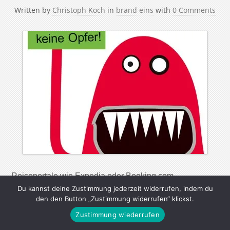
Written by
Christoph Koch
in
brand eins
with
0 Comments
Reiseportale wie Expedia oder Booking.com
Du kannst deine Zustimmung jederzeit widerrufen, indem du
beherrschen den Markt. Sich mit ihnen anzulegen
den den Button „Zustimmung widerrufen“ klickst.
scheint aussichtslos. Ist es aber nicht. Extreme
Zustimmung wiederrufen
Sparsamkeit kann unsympathisch wirken.
Schnäppchenjäger stehen im Verdacht, zwanghaft und