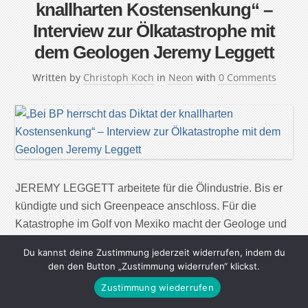
knallharten Kostensenkung“ –
Interview zur Ölkatastrophe mit
dem Geologen Jeremy Leggett
Written by
Christoph Koch
in
Neon
with
0 Comments
JEREMY LEGGETT arbeitete für die Ölindustrie. Bis er
kündigte und sich Greenpeace anschloss. Für die
Katastrophe im Golf von Mexiko macht der Geologe und
Solarunternehmer die Unternehmenskultur von BP
Du kannst deine Zustimmung jederzeit widerrufen, indem du
verantwortlich – und den absurd großen Hunger der
den den Button „Zustimmung widerrufen“ klickst.
Menschen nach Öl. Mister Leggett, wie konnte es zur
Zustimmung wiederrufen
verheerenden Ölkatastrophe im Golf von Mexiko