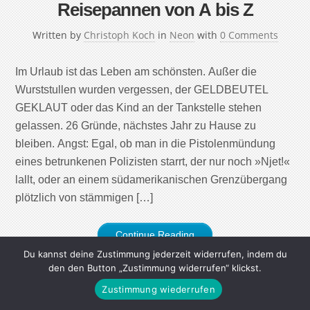
Reisepannen von A bis Z
Written by
Christoph Koch
in
Neon
with
0 Comments
Im Urlaub ist das Leben am schönsten. Außer die
Wurststullen wurden vergessen, der GELDBEUTEL
GEKLAUT oder das Kind an der Tankstelle stehen
gelassen. 26 Gründe, nächstes Jahr zu Hause zu
bleiben. Angst: Egal, ob man in die Pistolenmündung
eines betrunkenen Polizisten starrt, der nur noch »Njet!«
lallt, oder an einem südamerikanischen Grenzübergang
plötzlich von stämmigen […]
Continue Reading
Du kannst deine Zustimmung jederzeit widerrufen, indem du
den den Button „Zustimmung widerrufen“ klickst.
Zustimmung wiederrufen