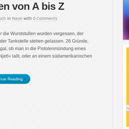
n von A bis Z
och
in
Neon
with
0 Comments
r die Wurststullen wurden vergessen, der
 Tankstelle stehen gelassen. 26 Gründe,
Egal, ob man in die Pistolenmündung eines
»Njet!« lallt, oder an einem südamerikanischen
inue Reading