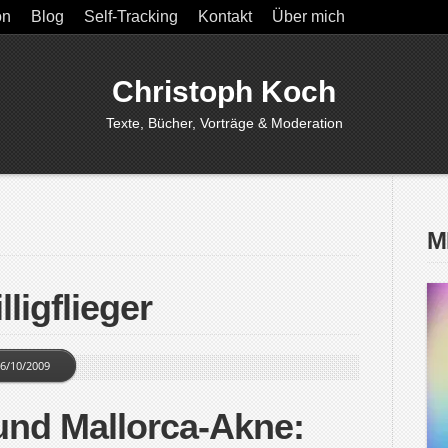
on
Blog
Self-Tracking
Kontakt
Über mich
Christoph Koch
Texte, Bücher, Vorträge & Moderation
M
lligflieger
6/10/2009
und Mallorca-Akne: