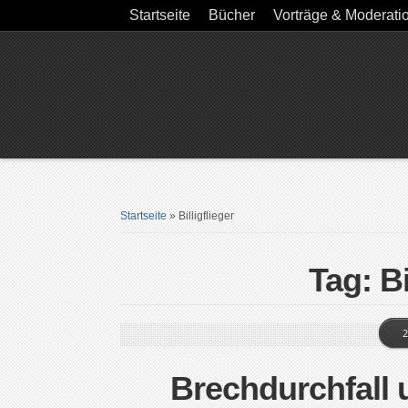
Startseite
Bücher
Vorträge & Moderati
Startseite
»
Billigflieger
Tag: Bi
2
Brechdurchfall 