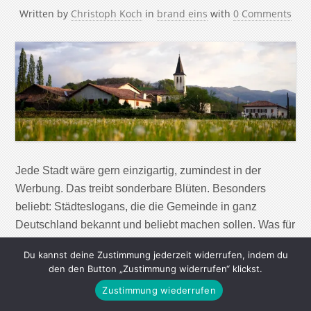
Written by
Christoph Koch
in
brand eins
with
0 Comments
Jede Stadt wäre gern einzigartig, zumindest in der
Werbung. Das treibt sonderbare Blüten. Besonders
beliebt: Städteslogans, die die Gemeinde in ganz
Deutschland bekannt und beliebt machen sollen. Was für
Bundesländer manchmal funktioniert („Wir können alles,
Du kannst deine Zustimmung jederzeit widerrufen, indem du
außer hochdeutsch.“), klappt jedoch für Städte nur sehr
den den Button „Zustimmung widerrufen“ klickst.
selten. Zu austauschbar sind oft die Claims der
Zustimmung wiederrufen
Städtewerber. Erraten Sie, welche […]