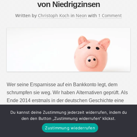
von Niedrigzinsen
Written by
Christoph Koch
in
Neon
with
1 Comment
Wer seine Ersparnisse auf ein Bankkonto legt, dem
schrumpfen sie weg. Wir haben Alternativen geprüft. Als
Ende 2014 erstmals in der deutschen Geschichte eine
Bank (die »Skatbank«) verkündete, ab sofort
Du kannst deine Zustimmung jederzeit widerrufen, indem du
»Strafzinsen«, also Geld für das Sparguthaben ihrer
den den Button „Zustimmung widerrufen“ klickst.
Kunden zu verlangen, statt ihnen dafür Geld zu geben,
Zustimmung wiederrufen
klang das wie ein schlechter Scherz. Doch es ist […]